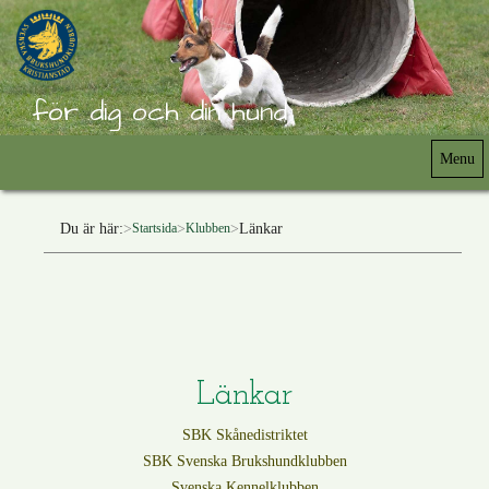
för dig och din hund
Menu
Du är här:
Länkar
Startsida
Klubben
Länkar
SBK Skånedistriktet
SBK Svenska Brukshundklubben
Svenska Kennelklubben