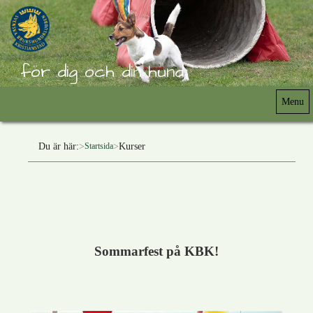
för dig och din hund
Menu
Du är här:
Kurser
Startsida
Sommarfest på KBK!