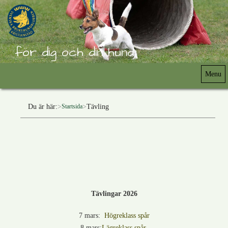
för dig och din hund
Menu
Du är här:
Tävling
Startsida
Tävlingar 2026
7 mars:
Högreklass spår
8 mars:
Lägreklass spår