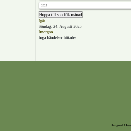
Hoppa till specifik månad
Igår
Söndag, 24. Augusti 2025
Imorgon
Inga händelser hittades
Designed Claes